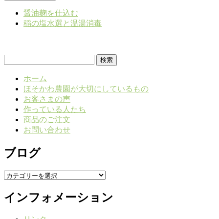
醤油麹を仕込む
稲の塩水選と温湯消毒
検
索:
ホーム
ほそかわ農園が大切にしているもの
お客さまの声
作っている人たち
商品のご注文
お問い合わせ
ブログ
ブ
ロ
インフォメーション
グ