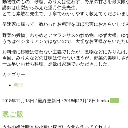
動物性のもの、砂糖、みりんは使わず、野菜の甘さを最大限
講師は山梨からみえた望月仁美先生。
とても素敵な先生で、丁寧でわかりやすく教えてくださいま
早速家に帰って、教わったお料理をほぼ忠実におさらいして
野菜の煮物、わかめとアマランサスの炒め物、ゆず大根、ゆ
うちはベジタリアンではないので、大切なお客様からいただ
お料理に砂糖は使わない主義でしたが、煮物などにみりんは
今回、みりんなどの甘味は使わないほうが、野菜の美味しさ
一足早いおせち料理。夕飯は家族でいただきました。
カテゴリー
料理
2018年12月18日
/ 最終更新日 :
2018年12月18日
hiroko
料理
晩ご飯
うちの娘は時々お小遣い稼ぎに夕食を作ってくれます。