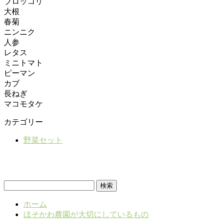
ブロッコリ
大根
春菊
ニンニク
人参
レタス
ミニトマト
ピーマン
カブ
長ねぎ
マコモタケ
カテゴリー
野菜セット
検
索:
ホーム
ほそかわ農園が大切にしているもの