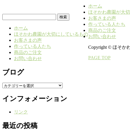
ホーム
ほそかわ農園が大切
検
お客さまの声
索:
作っている人たち
ホーム
商品のご注文
ほそかわ農園が大切にしているもの
お問い合わせ
お客さまの声
作っている人たち
Copyright © ほそかわ農
商品のご注文
PAGE TOP
お問い合わせ
ブログ
ブ
ロ
インフォメーション
グ
リンク
最近の投稿