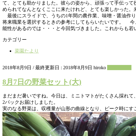
て、とても助かりました。彼らの姿から、頑張って手伝って
められてなんとなくここに来たけれど、とても楽しかった。
最後にスライドで、うちの1年間の農作業、味噌・醤油作り
将来職業を選択するときの参考にしてもらいたいです。 今
能性があるのでは・・・と今回気づきました。これからも若
カテゴリー
菜園たより
2018年8月9日
/ 最終更新日 :
2018年8月9日
hiroko
野菜セット
8月7日の野菜セット(大)
まだまだ暑いですね。今日は、ミニトマトがたくさん採れて
2パックお届けしました。
実のなる野菜は、収穫量が山形の曲線となり、ピーク時にす