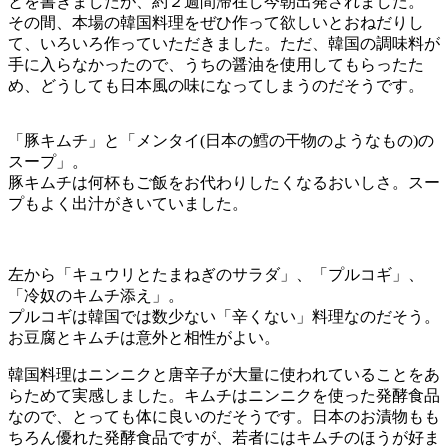
とを書きましたが、約２週間滞在し今朝出発されました。
その間、本場の韓国料理をぜひ作って欲しいとおねだりし
て、いろいろ作っていただきました。ただ、韓国の調味料が
手に入らなかったので、うちの醤油を使用してもらったた
め、どうしても日本風の味になってしまうのだそうです。
「豚キムチ」と「メンタイ(日本の鱈の干物のようなもの)の
スープ」。
豚キムチは何杯もご飯をお代わりしたくなるおいしさ。スー
プもよく出汁がきいていました。
左から「キュウリとたまねぎのサラダ」、「プルコギ」、
「冷奴のキムチ添え」。
プルコギは韓国では数少ない「辛くない」料理なのだそう。
お豆腐とキムチは意外と相性がよい。
韓国料理はニンニクと唐辛子が大量に使われていることをあ
らためて実感しました。キムチはニンニクを使った発酵食品
なので、とっても体に良いのだそうです。日本のお漬物もも
ちろん優れた発酵食品ですが、若者にはキムチのほうが好ま