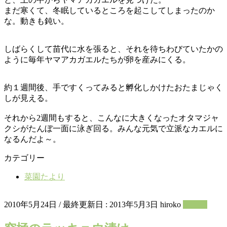
まだ寒くて、冬眠しているところを起こしてしまったのか
な。動きも鈍い。
しばらくして苗代に水を張ると、それを待ちわびていたかの
ように毎年ヤマアカガエルたちが卵を産みにくる。
約１週間後、手ですくってみると孵化しかけたおたまじゃく
しが見える。
それから2週間もすると、こんなに大きくなったオタマジャ
クシがたんぼ一面に泳ぎ回る。みんな元気で立派なカエルに
なるんだよ～。
カテゴリー
菜園たより
2010年5月24日
/ 最終更新日 :
2013年5月3日
hiroko
加工品