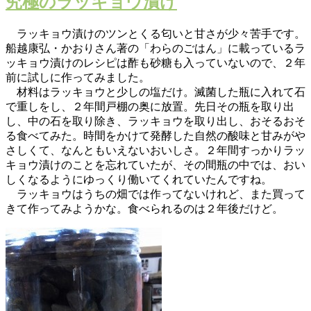
究極のラッキョウ漬け
ラッキョウ漬けのツンとくる匂いと甘さが少々苦手です。
船越康弘・かおりさん著の「わらのごはん」に載っているラ
ッキョウ漬けのレシピは酢も砂糖も入っていないので、２年
前に試しに作ってみました。
材料はラッキョウと少しの塩だけ。滅菌した瓶に入れて石
で重しをし、２年間戸棚の奥に放置。先日その瓶を取り出
し、中の石を取り除き、ラッキョウを取り出し、おそるおそ
る食べてみた。時間をかけて発酵した自然の酸味と甘みがや
さしくて、なんともいえないおいしさ。２年間すっかりラッ
キョウ漬けのことを忘れていたが、その間瓶の中では、おい
しくなるようにゆっくり働いてくれていたんですね。
ラッキョウはうちの畑では作ってないけれど、また買って
きて作ってみようかな。食べられるのは２年後だけど。