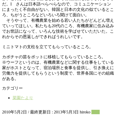
だ。I さんは日本語ぺらぺらなので、コミュニケーション
にまったく不自由がない。韓国と日本の文化の似ているとこ
ろ、ちがうところなどいろいろ聞けて面白い。
そうやって、有機農業を始める若い人たちがどんどん増え
ていってほしい。私たちも20代のころ、有機農家に住み込み
でお世話になって、いろんな技術を学ばせていただいた。こ
れからその恩返しができればうれしいです。
ミニトマトの支柱を立ててもらっているところ。
カボチャの苗をポットに移植してもらっているところ。
※ウーフというのは、有機農業などに関する仕事をしている
家がホストとなって、宿泊場所と食事を提供し、引き換えに
労働力を提供してもらうという制度で、世界各国にその組織
がある。
カテゴリー
菜園たより
2010年5月2日
/ 最終更新日 :
2013年5月3日
hiroko
料理