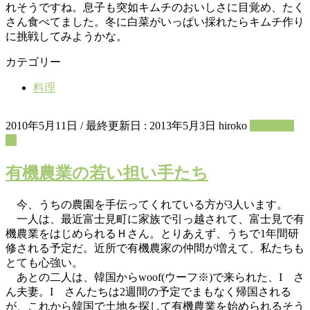
れそうですね。息子も突如キムチのおいしさに目覚め、たく
さん食べてました。冬に白菜がいっぱい採れたらキムチ作り
に挑戦してみようかな。
カテゴリー
料理
2010年5月11日
/ 最終更新日 :
2013年5月3日
hiroko
菜園たよ
り
有機農業の若い担い手たち
今、うちの農園を手伝ってくれている方が3人います。
一人は、最近富士見町に家族で引っ越されて、富士見で有
機農業をはじめられるＨさん。とりあえず、うちで1年間研
修される予定だ。近所で有機農家の仲間が増えて、私たちも
とても心強い。
あとの二人は、韓国からwoof(ウーフ※)で来られた、I さ
ん夫妻。I さんたちは2週間の予定でまもなく帰国される
が、これから韓国で土地を探して有機農業を始められるそう