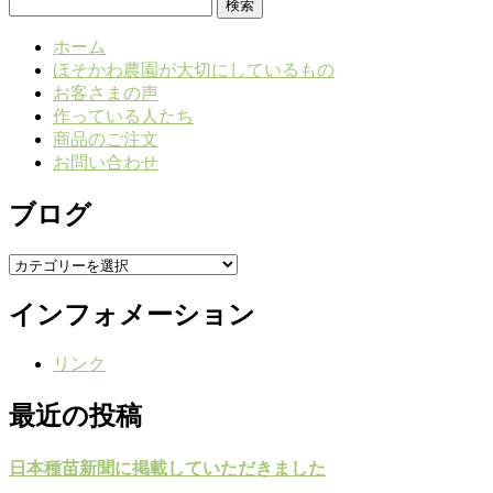
検
索:
ホーム
ほそかわ農園が大切にしているもの
お客さまの声
作っている人たち
商品のご注文
お問い合わせ
ブログ
ブ
ロ
インフォメーション
グ
リンク
最近の投稿
日本種苗新聞に掲載していただきました