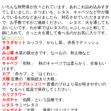
いろんな秋野菜が次々とれています。あれこれ詰め込みすぎ
てしまいました。さつまいも、レタス、キャベツなど中が傷
んでいるものなどありましたら、対応させていただきますの
で、お手数ですがご連絡ください。 レタス、火を通しても
おいしいです。わが家ではレタスのしゃぶしゃぶと称して、
鍋に入れて、さっと火を通して食べるのがお気に入りです。
サラダセット
ルッコラ、からし菜,、赤長ラディッシュ
人参
みぶ菜
水菜の親せきです。なべもの、和え物など
たまねぎ
キャベツ
「初秋」 秋のキャベツでは柔らかく、生食もい
けます。
カブ
「赤カブ」と「はくれい」
大根
定番の「耐病総太り大根」
スティックブロッコリー
普通のブロより花が咲きやすいの
で、なるべく低温で保存してください。
カリフラワー
カボチャ
「伯爵」という品種です。
レタス
サニーレタス
ジャガイモ
「出島」 適度にほくほくです。