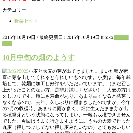
カテゴリー
野菜セット
2015年10月19日
/ 最終更新日 :
2015年10月19日
hiroko
菜園た
より
10月中旬の畑のようす
小麦と大麦の芽が出てきました。まいた種が素
直に芽を出してくれるとうれしいものです。小麦は、毎年栽
培して、乾麺に加工し好評をいただいています。（まだ召し
上がったことのない方、是非お試しください） 大麦の方は
久しぶりです。種にも寿命があり、あまり古くなると発芽し
なくなるので、去年、久しぶりに種まきしたのですが、今年
の7月の収穫時、あまりに雨が多く、畑に生えたまま芽が出
る穂発芽という状態になってしまい、一粒も収穫できません
でした。今回はうまく行きますように。うちの大麦で作った
丸麦（押しつぶしてない押し麦みたいなの）とてもおいしい