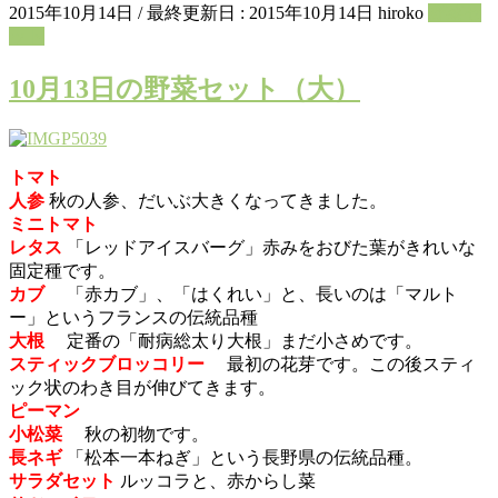
2015年10月14日
/ 最終更新日 :
2015年10月14日
hiroko
野菜セ
ット
10月13日の野菜セット（大）
トマト
人参
秋の人参、だいぶ大きくなってきました。
ミニトマト
レタス
「レッドアイスバーグ」赤みをおびた葉がきれいな
固定種です。
カブ
「赤カブ」、「はくれい」と、長いのは「マルト
ー」というフランスの伝統品種
大根
定番の「耐病総太り大根」まだ小さめです。
スティックブロッコリー
最初の花芽です。この後スティ
ック状のわき目が伸びてきます。
ピーマン
小松菜
秋の初物です。
長ネギ
「松本一本ねぎ」という長野県の伝統品種。
サラダセット
ルッコラと、赤からし菜