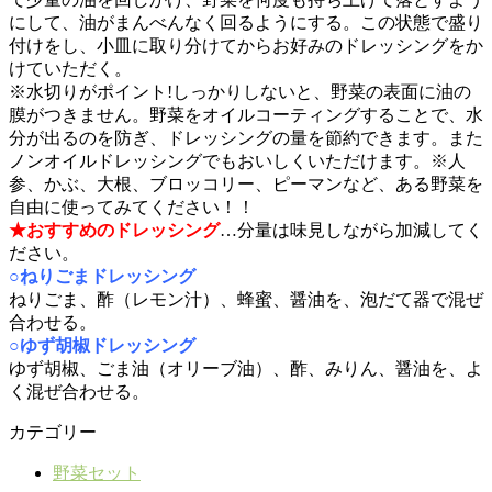
にして、油がまんべんなく回るようにする。この状態で盛り
付けをし、小皿に取り分けてからお好みのドレッシングをか
けていただく。
※水切りがポイント!しっかりしないと、野菜の表面に油の
膜がつきません。野菜をオイルコーティングすることで、水
分が出るのを防ぎ、ドレッシングの量を節約できます。また
ノンオイルドレッシングでもおいしくいただけます。※人
参、かぶ、大根、ブロッコリー、ピーマンなど、ある野菜を
自由に使ってみてください！！
★おすすめのドレッシング
…分量は味見しながら加減してく
ださい。
○ねりごまドレッシング
ねりごま、酢（レモン汁）、蜂蜜、醤油を、泡だて器で混ぜ
合わせる。
○ゆず胡椒ドレッシング
ゆず胡椒、ごま油（オリーブ油）、酢、みりん、醤油を、よ
く混ぜ合わせる。
カテゴリー
野菜セット