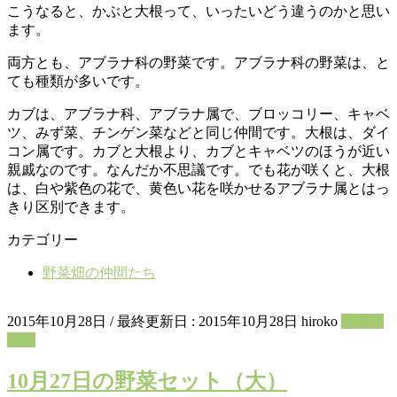
こうなると、かぶと大根って、いったいどう違うのかと思い
ます。
両方とも、アブラナ科の野菜です。アブラナ科の野菜は、と
ても種類が多いです。
カブは、アブラナ科、アブラナ属で、ブロッコリー、キャベ
ツ、みず菜、チンゲン菜などと同じ仲間です。大根は、ダイ
コン属です。カブと大根より、カブとキャベツのほうが近い
親戚なのです。なんだか不思議です。でも花が咲くと、大根
は、白や紫色の花で、黄色い花を咲かせるアブラナ属とはっ
きり区別できます。
カテゴリー
野菜畑の仲間たち
2015年10月28日
/ 最終更新日 :
2015年10月28日
hiroko
野菜セ
ット
10月27日の野菜セット（大）