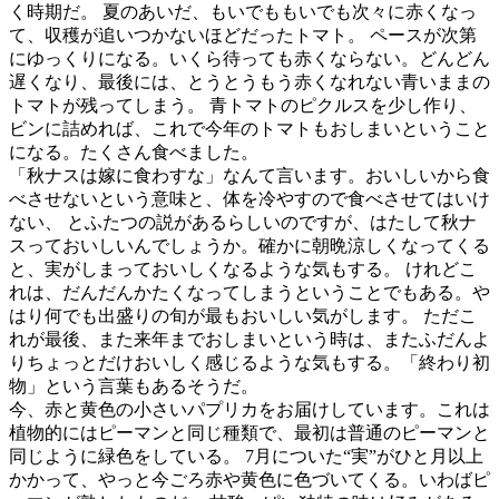
く時期だ。 夏のあいだ、もいでももいでも次々に赤くなっ
て、収穫が追いつかないほどだったトマト。 ペースが次第
にゆっくりになる。いくら待っても赤くならない。どんどん
遅くなり、最後には、とうとうもう赤くなれない青いままの
トマトが残ってしまう。 青トマトのピクルスを少し作り、
ビンに詰めれば、これで今年のトマトもおしまいということ
になる。たくさん食べました。
「秋ナスは嫁に食わすな」なんて言います。おいしいから食
べさせないという意味と、体を冷やすので食べさせてはいけ
ない、 とふたつの説があるらしいのですが、はたして秋ナ
スっておいしいんでしょうか。確かに朝晩涼しくなってくる
と、実がしまっておいしくなるような気もする。 けれどこ
れは、だんだんかたくなってしまうということでもある。や
はり何でも出盛りの旬が最もおいしい気がします。 ただこ
れが最後、また来年までおしまいという時は、またふだんよ
りちょっとだけおいしく感じるような気もする。「終わり初
物」という言葉もあるそうだ。
今、赤と黄色の小さいパプリカをお届けしています。これは
植物的にはピーマンと同じ種類で、最初は普通のピーマンと
同じように緑色をしている。 7月についた“実”がひと月以上
かかって、やっと今ごろ赤や黄色に色づいてくる。いわばピ