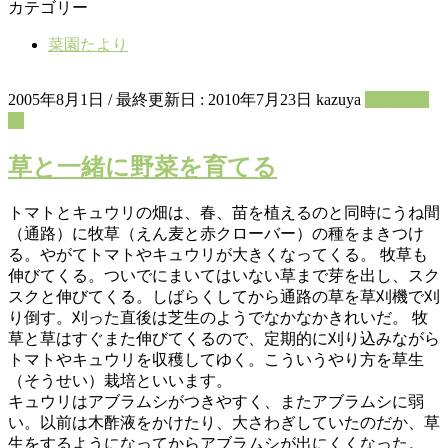
カテゴリー
菜園たより
2005年8月1日
/ 最終更新日 :
2010年7月23日
kazuya
菜園たよ
り
草と一緒に野菜を育てる
トマトとキュウリの畑は、春、苗を植えるのと同時にうね間
（通路）に牧草（えん麦と赤クローバー）の種をまきつけ
る。やがてトマトやキュウリが大きくなってくる。 牧草も
伸びてくる。ついでにまいてはいない草まで芽を出し、スク
スクと伸びてくる。しばらくしてから通路の草を草刈機で刈
り倒す。刈った直後は芝生のようでなかなかきれいだ。 牧
草と草はすぐまた伸びてくるので、定期的に刈り込みながら
トマトやキュウリを収穫してゆく。こういうやり方を草生
（そうせい）栽培といいます。
キュウリはアブラムシがつきやすく、またアブラムシに弱
い。以前は木酢液をかけたり、大さわぎしていたのだか、草
生をするようになってからアブラムシが出にくくなった。