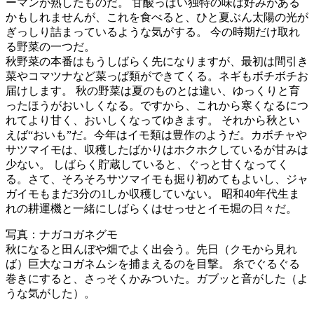
ーマンが熟したものだ。 甘酸っぱい独特の味は好みがある
かもしれませんが、これを食べると、ひと夏ぶん太陽の光が
ぎっしり詰まっているような気がする。 今の時期だけ取れ
る野菜の一つだ。
秋野菜の本番はもうしばらく先になりますが、最初は間引き
菜やコマツナなど菜っぱ類ができてくる。ネギもボチボチお
届けします。 秋の野菜は夏のものとは違い、ゆっくりと育
ったほうがおいしくなる。ですから、これから寒くなるにつ
れてより甘く、おいしくなってゆきます。 それから秋とい
えば“おいも”だ。今年はイモ類は豊作のようだ。カボチャや
サツマイモは、収穫したばかりはホクホクしているが甘みは
少ない。 しばらく貯蔵していると、ぐっと甘くなってく
る。さて、そろそろサツマイモも掘り初めてもよいし、ジャ
ガイモもまだ3分の1しか収穫していない。 昭和40年代生ま
れの耕運機と一緒にしばらくはせっせとイモ堀の日々だ。
写真：ナガコガネグモ
秋になると田んぼや畑でよく出会う。先日（クモから見れ
ば）巨大なコガネムシを捕まえるのを目撃。 糸でぐるぐる
巻きにすると、さっそくかみついた。ガブッと音がした（よ
うな気がした）。