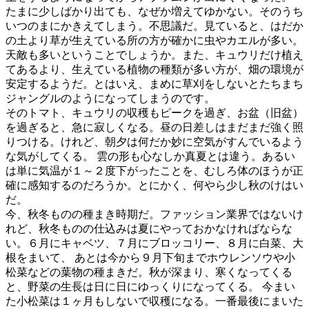
たまに少しばかり出ても、なぜか増えてゆかない。そのうち
いつのまにかきえてしまう。不思議だ。見ていると、はだか
の土より草が生えている所の方が確かに虫やカエルが多い。
天敵も多いということでしょうか。また、キュウリだけ植え
てあるより、生えている植物の種類が多い方が、畑の環境が
安定するようだ。とはいえ、まめに草刈をしないとたちまち
ジャングルのようになってしまうのです。
そのトマト、キュウリの収穫もピークを過ぎ、お盆（旧盆）
を過ぎると、急に寂しくなる。昼の日差しはまだまだ強く照
りつける。けれど、朝夕は何だか妙に空気がすんでいるよう
な気がしてくる。 雲の形も心なしか真夏とは違う。あるい
は単に気温が１～２度下がったことを、むしろ体のほうが正
確に感知するのだろうか。とにかく、何やら少し秋のけはい
だ。
今、秋冬ものの種まき時期だ。ファッション業界ではないけ
れど、秋冬ものの仕込みは夏にやっておかなければならな
い。６月にキャベツ、７月にブロッコリー、８月に白菜、大
根をまいて、 あとは今から９月下旬までホウレンソウや小
松菜などの葉物の種まきだ。秋が深まり、寒くなってくる
と、野菜の生長は日に日にゆっくりになってくる。 今まい
た小松菜は１ヶ月もしないで収穫になる。一番最後にまいた