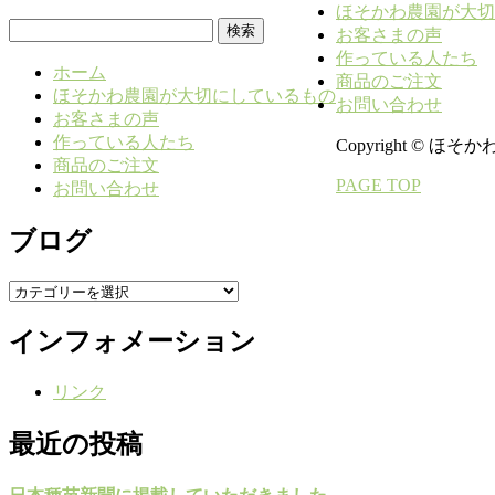
ほそかわ農園が大切
検
お客さまの声
索:
作っている人たち
ホーム
商品のご注文
ほそかわ農園が大切にしているもの
お問い合わせ
お客さまの声
作っている人たち
Copyright © ほそかわ農
商品のご注文
PAGE TOP
お問い合わせ
ブログ
ブ
ロ
インフォメーション
グ
リンク
最近の投稿