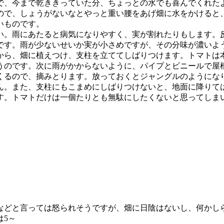
で、今まで乾ききっていた分、ちょっとの水でも喜んでくれた
ので、しょうがないなとやっと重い腰をあげ畑に水をかけると
いものです。
い。雨にあたると病気になりやすく、実が割れたりもします。
です。雨が少ないせいか実が小さめですが、その分味が濃いよ
てから、畑に植えつけ、支柱を立ててしばりつけます。トマトは
うのです。次に雨がかからないように、パイプとビニールで屋
くるので、摘みとります。放っておくとジャングルのようにな
ん。また、支柱にもこまめにしばりつけないと、地面に降りて
す。トマトだけは一個たりとも無駄にしたくないと思ってしま
いなどと言っては怒られそうですが、畑に日陰はないし、何か
は5～