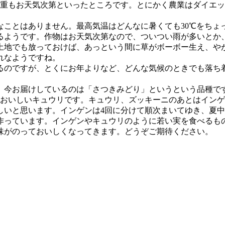
体重もお天気次第といったところです。とにかく農業はダイエ
ことはありません。最高気温はどんなに暑くても30℃をちょ
るようです。作物はお天気次第なので、ついつい雨が多いとか
土地でも放っておけば、あっという間に草がボーボー生え、や
れなようですね。
るのですが、とくにお年よりなど、どんな気候のときでも落ち
。今お届けしているのは「さつきみどり」というという品種で
もおいしいキュウリです。キュウリ、ズッキーニのあとはイン
しいと思います。インゲンは4回に分けて順次まいてゆき、夏
作っています。インゲンやキュウリのように若い実を食べるも
味がのっておいしくなってきます。どうぞご期待ください。