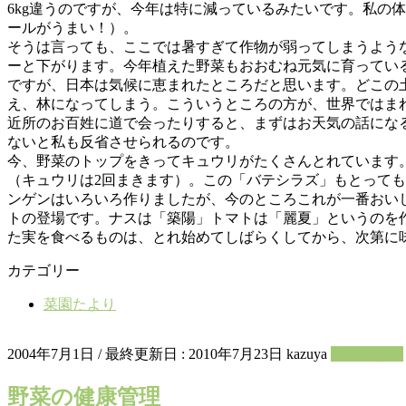
6kg違うのですが、今年は特に減っているみたいです。私の
ールがうまい！）。
そうは言っても、ここでは暑すぎて作物が弱ってしまうような
ーと下がります。今年植えた野菜もおおむね元気に育ってい
ですが、日本は気候に恵まれたところだと思います。どこの
え、林になってしまう。こういうところの方が、世界ではま
近所のお百姓に道で会ったりすると、まずはお天気の話にな
ないと私も反省させられるのです。
今、野菜のトップをきってキュウリがたくさんとれています
（キュウリは2回まきます）。この「バテシラズ」もとって
ンゲンはいろいろ作りましたが、今のところこれが一番おい
トの登場です。ナスは「築陽」トマトは「麗夏」というのを
た実を食べるものは、とれ始めてしばらくしてから、次第に
カテゴリー
菜園たより
2004年7月1日
/ 最終更新日 :
2010年7月23日
kazuya
菜園たより
野菜の健康管理