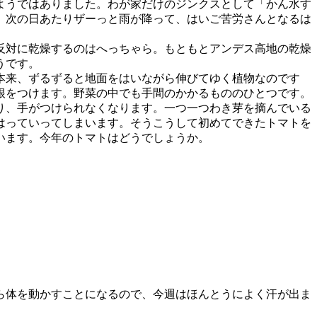
ようではありました。わが家だけのジンクスとして「かん水す
、次の日あたりザーっと雨が降って、はいご苦労さんとなるは
反対に乾燥するのはへっちゃら。もともとアンデス高地の乾燥
うです。
本来、ずるずると地面をはいながら伸びてゆく植物なのです
根をつけます。野菜の中でも手間のかかるもののひとつです。
り、手がつけられなくなります。一つ一つわき芽を摘んでいる
はっていってしまいます。そうこうして初めてできたトマトを
います。今年のトマトはどうでしょうか。
しら体を動かすことになるので、今週はほんとうによく汗が出ま