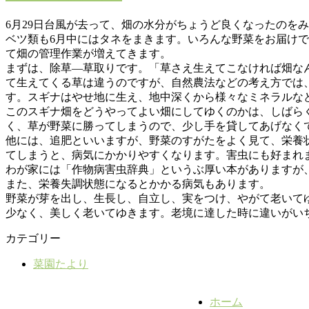
6月29日台風が去って、畑の水分がちょうど良くなったのを
ベツ類も6月中にはタネをまきます。いろんな野菜をお届け
て畑の管理作業が増えてきます。
まずは、除草―草取りです。「草さえ生えてこなければ畑な
て生えてくる草は違うのですが、自然農法などの考え方では
す。スギナはやせ地に生え、地中深くから様々なミネラルな
このスギナ畑をどうやってよい畑にしてゆくのかは、しばら
く、草が野菜に勝ってしまうので、少し手を貸してあげなく
他には、追肥といいますが、野菜のすがたをよく見て、栄養
てしまうと、病気にかかりやすくなります。害虫にも好まれ
わが家には「作物病害虫辞典」というぶ厚い本がありますが
また、栄養失調状態になるとかかる病気もあります。
野菜が芽を出し、生長し、自立し、実をつけ、やがて老いて
少なく、美しく老いてゆきます。老境に達した時に違いがい
カテゴリー
菜園たより
ホーム