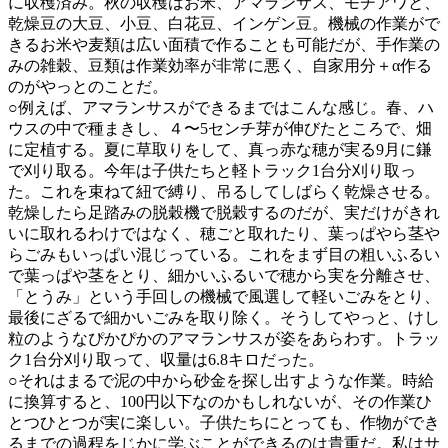
に収穫済み。秋の収穫はお米、アマランサス、モチアワと、
乾燥豆の大豆、小豆、白花豆、インゲン豆。機械の作業がで
きるお米や麦類は広い面積で作ることも可能だが、手作業の
みの雑穀、豆類は作業効率が非常に悪く、自家用分＋α作る
のがやっとのことだ。
○例えば、アマランサスができるまではこんな感じ。春、ハ
ウスの中で種まきし、４〜5センチ芽が伸びたところで、畑
に定植する。夏に草取りをして、真っ赤な穂が実る9月に鎌
で刈り取る。今年は子供たちと軽トラック1台分刈り取っ
た。これを束ねて紐で縛り、吊るしてしばらく乾燥させる。
乾燥したら足踏みの脱穀機で脱穀するのだが、実だけがきれ
いに取れるわけではなく、穂ごと取れたり、葉っぱやら茎や
らごみもいっぱい混じっている。これをまず目の粗いふるい
で葉っぱや茎をとり、細かいふるいで穂から実を分離させ、
「とうみ」という手回しの機械で風選して軽いごみをとり、
最後にざるで細かいごみを取り除く。そうしてやっと、けし
粒のようなぴかぴかのアマランサスが姿をあらわす。トラッ
ク1台分刈り取って、収量は6.8キロだった。
○それはまるで泥の中から砂金を探し出すような作業。時給
に換算すると、100円以下なのかもしれないが、その作業ひ
とつひとつが実に楽しい。子供たちにとっても、作物ができ
るまでの過程をじかに学ぶことができるのは貴重だ。私はサ