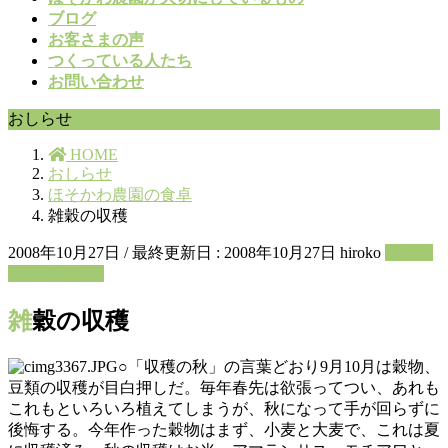
ブログ
お客さまの声
つくっている人たち
お問い合わせ
おしらせ
HOME
おしらせ
ほそかわ農園の食卓
雑穀の収穫
2008年10月27日
/ 最終更新日 :
2008年10月27日
hiroko
ほそか
わ農園の食卓
雑穀の収穫
○「収穫の秋」の言葉どおり9月10月は穀物、
豆類の収穫が目白押しだ。毎年春先は欲張ってつい、あれも
これもといろいろ植えてしまうが、秋になって手が回らずに
後悔する。今年作った穀物はまず、小麦と大麦で、これは夏