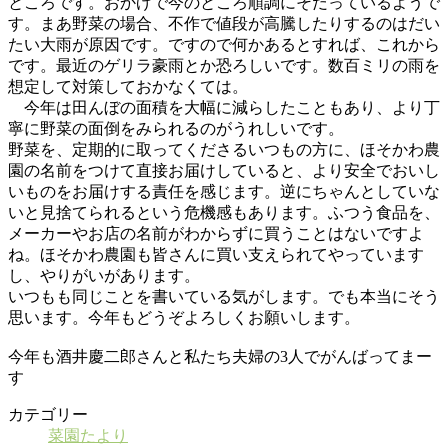
ところです。おかげで今のところ順調にそだっているようで
す。まあ野菜の場合、不作で値段が高騰したりするのはだい
たい大雨が原因です。ですので何かあるとすれば、これから
です。最近のゲリラ豪雨とか恐ろしいです。数百ミリの雨を
想定して対策しておかなくては。
今年は田んぼの面積を大幅に減らしたこともあり、より丁
寧に野菜の面倒をみられるのがうれしいです。
野菜を、定期的に取ってくださるいつもの方に、ほそかわ農
園の名前をつけて直接お届けしていると、より安全でおいし
いものをお届けする責任を感じます。逆にちゃんとしていな
いと見捨てられるという危機感もあります。ふつう食品を、
メーカーやお店の名前がわからずに買うことはないですよ
ね。ほそかわ農園も皆さんに買い支えられてやっています
し、やりがいがあります。
いつもも同じことを書いている気がします。でも本当にそう
思います。今年もどうぞよろしくお願いします。
今年も酒井慶二郎さんと私たち夫婦の3人でがんばってまー
す
カテゴリー
菜園たより