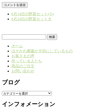
6月14日の野菜セット(小)
6月24日の野菜セット大
検
索:
ホーム
ほそかわ農園が大切にしているもの
お客さまの声
作っている人たち
商品のご注文
お問い合わせ
ブログ
ブ
ロ
インフォメーション
グ